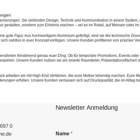
gungen
erungen. Sie verbinden Design, Technik und Kommunikation in einem System, das f
 gestalten, sondern zum Erlebnis machen – sei es im Retail, auf Messen oder im I
ine gute Figur. Aus hochwertigem Aluminium gefertigt, sind sie die technische Grund
sich nahtlos in euer Konzept einfügen. Unsere Kunden profitieren von präziser Ve
 Kederrahmen freistehend genau euer Ding. Ob für temporäre Promotions, Events o
spielen. Unsere Kunden nutzen sie als smarte Raumteiler, Präsentationsflächen od
ruck arbeiten wir mit High-End Verfahren, die eure Motive lebendig machen. Eure 
erungen erfüllen. Unsere Kunden verlassen sich auf Druckqualität, die im Alltag b
Newsletter Anmeldung
0697 0
Name
*
me.de