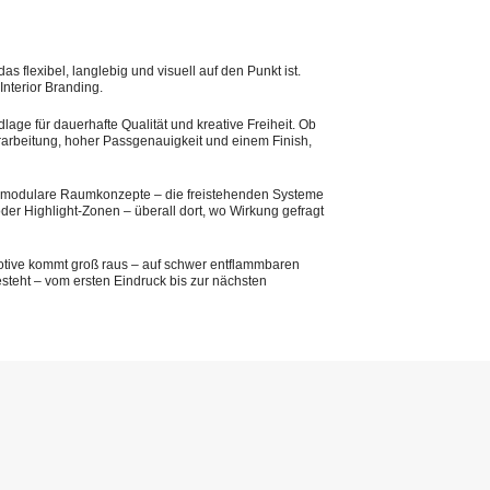
lexibel, langlebig und visuell auf den Punkt ist.
nterior Branding.
lage für dauerhafte Qualität und kreative Freiheit. Ob
rarbeitung, hoher Passgenauigkeit und einem Finish,
der modulare Raumkonzepte – die freistehenden Systeme
er Highlight-Zonen – überall dort, wo Wirkung gefragt
Motive kommt groß raus – auf schwer entflammbaren
esteht – vom ersten Eindruck bis zur nächsten