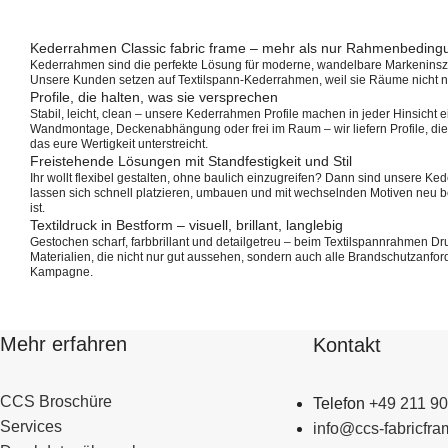
Kederrahmen Classic fabric frame – mehr als nur Rahmenbedin
Kederrahmen sind die perfekte Lösung für moderne, wandelbare Markeninszeni
Unsere Kunden setzen auf Textilspann-Kederrahmen, weil sie Räume nicht nur
Profile, die halten, was sie versprechen
Stabil, leicht, clean – unsere Kederrahmen Profile machen in jeder Hinsicht e
Wandmontage, Deckenabhängung oder frei im Raum – wir liefern Profile, die 
das eure Wertigkeit unterstreicht.
Freistehende Lösungen mit Standfestigkeit und Stil
Ihr wollt flexibel gestalten, ohne baulich einzugreifen? Dann sind unsere
lassen sich schnell platzieren, umbauen und mit wechselnden Motiven neu be
ist.
Textildruck in Bestform – visuell, brillant, langlebig
Gestochen scharf, farbbrillant und detailgetreu – beim Textilspannrahmen D
Materialien, die nicht nur gut aussehen, sondern auch alle Brandschutzanford
Kampagne.
Mehr erfahren
Kontakt
CCS Broschüre
Telefon
+49 211 9
Services
info@ccs-fabricfra