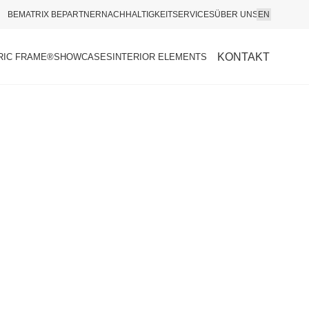
BEMATRIX BEPARTNER
NACHHALTIGKEIT
SERVICES
ÜBER UNS
EN
KONTAKT
RIC FRAME®
SHOWCASES
INTERIOR ELEMENTS
t, Messe.
hen mit Funktion.