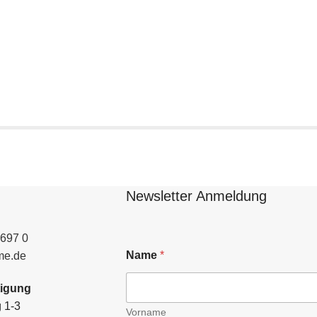
Astrago
Newsletter Anmeldung
0697 0
Name
*
me.de
tigung
 1-3
Vorname