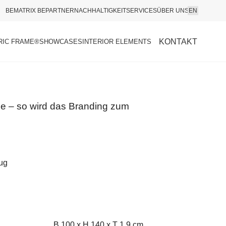
BEMATRIX BEPARTNER
NACHHALTIGKEIT
SERVICES
ÜBER UNS
EN
KONTAKT
RIC FRAME®
SHOWCASES
INTERIOR ELEMENTS
me – so wird das Branding zum
ug
B 100 x H 140 x T 1,9 cm