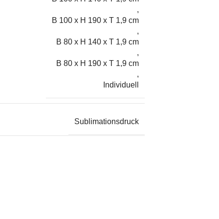
,
B 100 x H 190 x T 1,9 cm
,
B 80 x H 140 x T 1,9 cm
,
B 80 x H 190 x T 1,9 cm
,
Individuell
Sublimationsdruck