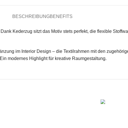
BESCHREIBUNG
BENEFITS
 Dank Kederzug sitzt das Motiv stets perfekt, die flexible Sto
gänzung im Interior Design – die Textilrahmen mit den zugehör
. Ein modernes Highlight für kreative Raumgestaltung.
Messe
lkswagen
Messe