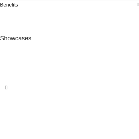
Benefits
Showcases
Messestand EVVC
Messe