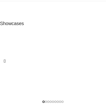
Showcases
Messestand EVVC
Messe