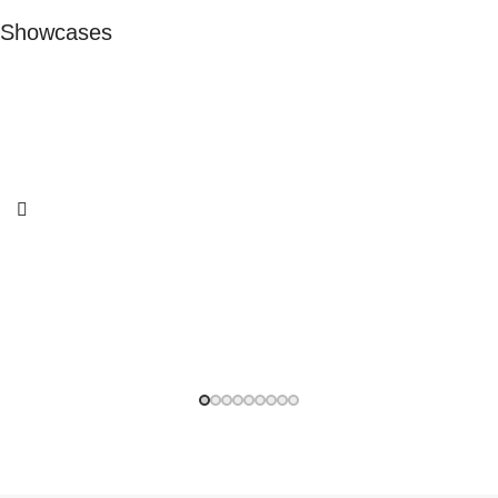
Showcases
Messestand EVVC
Trade fair