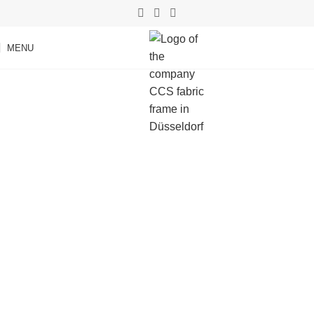
MENU
Retail, workplace, event, trade
fair.
We design and produce
functional advertising
spaces.
Event